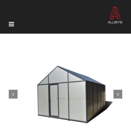
Ski
t
conten