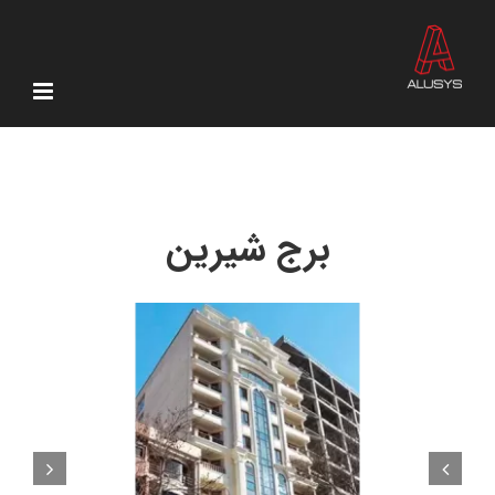
Ski
t
conten
برج شیرین