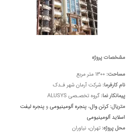
مشخصات پروژه
مساحت:
1300 متر مربع
نام کارفرما:
شرکت آرمان شهر فـدک
پیمانکار نما:
گروه تخصـصی ALUSYS
متریال:
کرتن وال
،
پنجره آلومینیومی
و
پنجره لیفت
اسلاید آلومینیومی
محل پروژه:
تهران، نیاوران