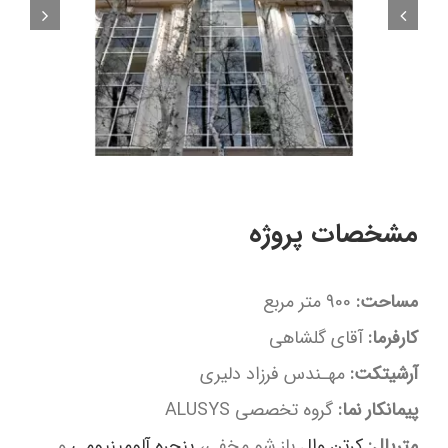
مشخصات پروژه
مساحت:
900 متر مربع
کارفرما:
آقای گلشاهی
آرشیتکت:
مهـندس فرزاد دلیری
پیمانکار نما:
گروه تخصصی ALUSYS
متریال:
کرتن وال
باز شو مخفی،
پنجره آلومینیومی
و