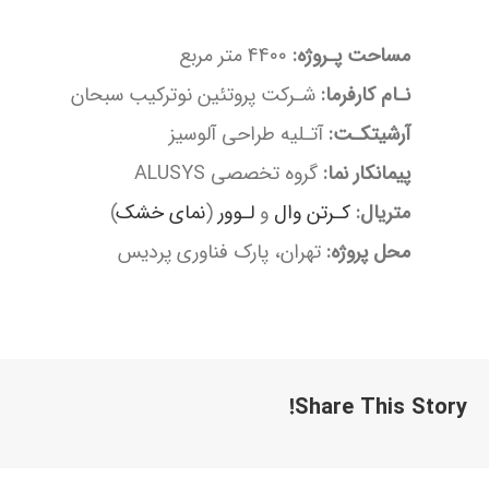
مساحت پـروژه:
44۰۰ متر مربع
نـام کارفرما:
شـرکت پروتئین نوترکیب سبحان
آرشیتکـت:
آتـلیه طراحی آلوسیز
پیمانکار نما:
گروه تخصصی ALUSYS
متریال:
کـرتن وال
و
لـوور
(
نمای خشک
)
محل پروژه:
تهران، پارک فناوری پردیس
Share This Story!