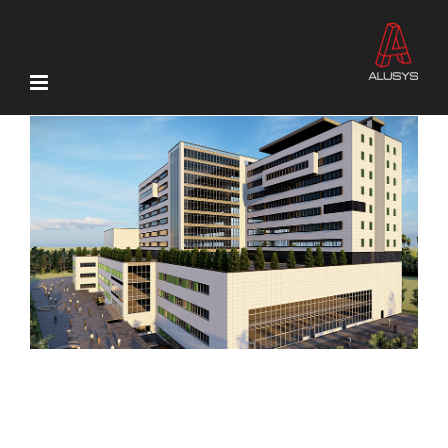
Ski
t
conten