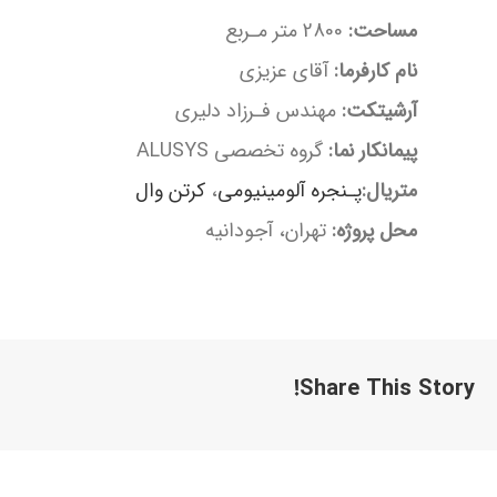
مساحت:
2800 متر مـربع
نام کارفرما:
آقای عزیزی
آرشیتکت:
مهندس فـرزاد دلیری
پیمانکار نما:
گروه تخصصی ALUSYS
متریال:
پـنجره آلومینیومی
،
کرتن وال
محل پروژه:
تهران، آجودانیه
Share This Story!