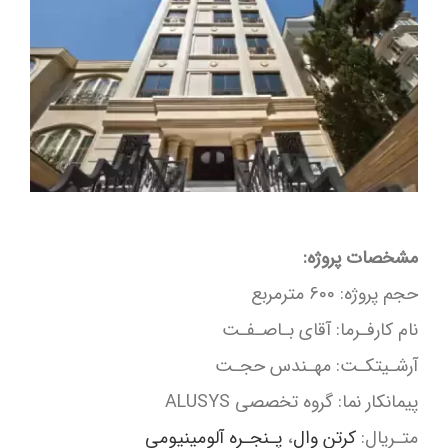
مشخصات پروژه:
حجم پروژه: 600 مترمربع
نام کارفـرما: آقای بـاصـفـت
آرشـیتکـت: مهـندس حجـت
پیمانکار نما: گروه تخصصی ALUSYS
متـریال:
کرتن وال
،
پـنجـره آلومینیومی