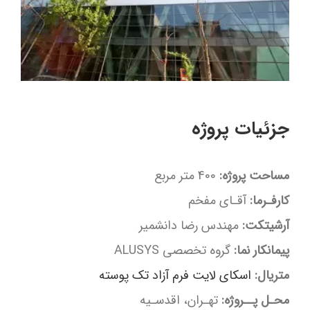
جزئیات پروژه
مساحت پروژه:
400 متر مربع
کارفـرما:
آقـای مفخم
آرشیتکت:
مهندس رضا دانشمیر
پیمانکار نما:
گروه تخصصی ALUSYS
متریال:
اسکای لایت فرم آزاد تک پوسته
محـل پــروژه:
تهـران، اقدسـیه