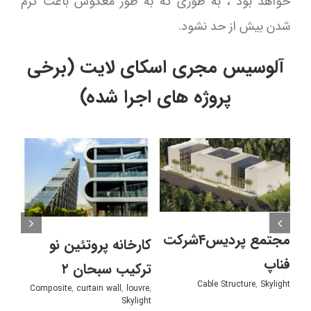
خواهد بود ، به طوری که به طور معکوس باعث گرم
شدن بیش از حد نشود.
آلوسیس مجری اسکای لایت (برخی
پروژه های اجرا شده)
مجتمع پردیس۴شرکت
کارخانه پروتئین نو
مجت
فناپ
ترکیب سبحان ۲
خود
Cable Structure
,
Skylight
ight
Composite
,
curtain wall
,
louvre
,
Skylight