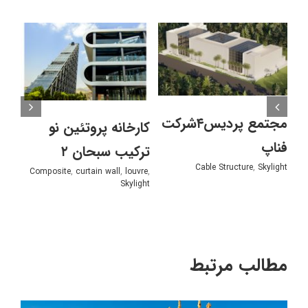
مجتمع پردیس۴شرکت
کارخانه پروتئین نو
مجت
فناپ
ترکیب سبحان ۲
خود
Cable Structure
,
Skylight
ight
Composite
,
curtain wall
,
louvre
,
Skylight
مطالب مرتبط